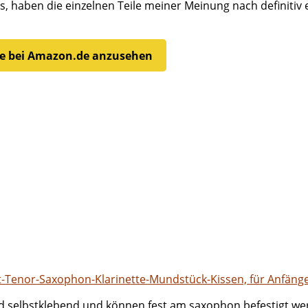
s, haben die einzelnen Teile meiner Meinung nach definitiv 
ette bei Amazon.de anzusehen
t-Tenor-Saxophon-Klarinette-Mundstück-Kissen, für Anfänge
 selbstklebend und können fest am saxophon befestigt wer