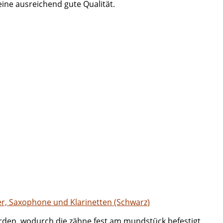
eine ausreichend gute Qualität.
r, Saxophone und Klarinetten (Schwarz)
den, wodurch die zähne fest am mundstück befestigt