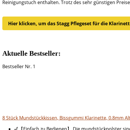
Reinigungstuch enthalten. Trotz des sehr günstigen Preise
Hier klicken, um das Stagg Pflegeset für die Klarin
Aktuelle Bestseller:
Bestseller Nr. 1
8 Stück Mundstückkissen, Bissgummi Klarinette, 0.8mm Al
🎷【Einfach zu Bedienen】 Die mundstückpolster sind