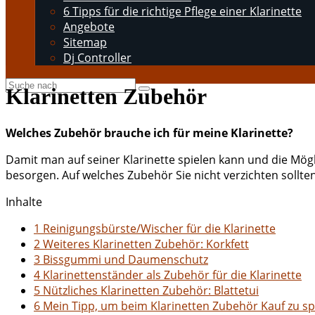
6 Tipps für die richtige Pflege einer Klarinette
Angebote
Sitemap
Dj Controller
Klarinetten Zubehör
Welches Zubehör brauche ich für meine Klarinette?
Damit man auf seiner Klarinette spielen kann und die Mögli
besorgen. Auf welches Zubehör Sie nicht verzichten sollten
Inhalte
1
Reinigungsbürste/Wischer für die Klarinette
2
Weiteres Klarinetten Zubehör: Korkfett
3
Bissgummi und Daumenschutz
4
Klarinettenständer als Zubehör für die Klarinette
5
Nützliches Klarinetten Zubehör: Blattetui
6
Mein Tipp, um beim Klarinetten Zubehör Kauf zu s