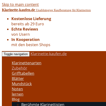
Skip to main content
Klarinette-kaufen.de
Unabhängige Kaufberatung für Klarinetten
Kostenlose Lieferung
bereits ab 29 Euro
Echte Reviews
von Usern
In Kooperation
mit den besten Shops
Klarinette-kaufen.de
Toggle navigation
Klarinettenarten
Zubehör
Grifftabellen
Blätter
Mundstück
Noten
lernen
Blog
Berühmte Klarinettisten