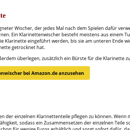
te
eigneter Wischer, der jedes Mal nach dem Spielen dafür verwe
fernen. Ein Klarinettenwischer besteht meistens aus einem T
 die Klarinette eingeführt werden, bis sie am unteren Ende
ette getrocknet hat.
erdem überlegen, zusätzlich ein Bürste für die Klarinette z
ttenwischer bei Amazon.de anzusehen
en der einzelnen Klarinettenteile pflegen zu können. Wenn
tfähigkeit, sodass ein Zusammensetzen der einzelnen Teile sc
t schon für wenige Euros erhältlich und sorgt sofort dafür